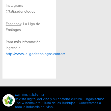
Instagram
:
@laligadenologos
Facebook
: La Liga de
Enólogos
Para más información
ingresá a:
http://www.laligadeenologos.com.ar/
caminosdelvino
Revista digital del vino y su entorno cultural.
Organizamos:
The winemakers - Ruta de las Burbujas - Conectamos a
toda la industria del vino.