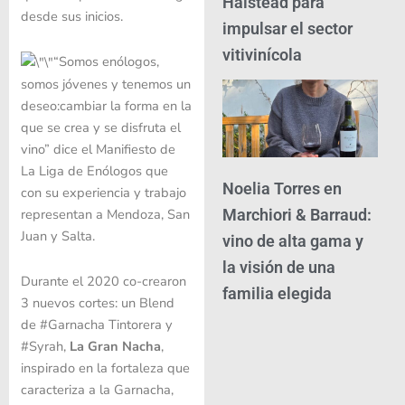
Halstead para
desde sus inicios.
impulsar el sector
vitivinícola
“Somos enólogos,
somos jóvenes y tenemos un
deseo:cambiar la forma en la
que se crea y se disfruta el
vino” dice el Manifiesto de
La Liga de Enólogos que
Noelia Torres en
con su experiencia y trabajo
representan a Mendoza, San
Marchiori & Barraud:
Juan y Salta.
vino de alta gama y
la visión de una
Durante el 2020 co-crearon
familia elegida
3 nuevos cortes: un Blend
de #Garnacha Tintorera y
#Syrah,
La Gran Nacha
,
inspirado en la fortaleza que
caracteriza a la Garnacha,