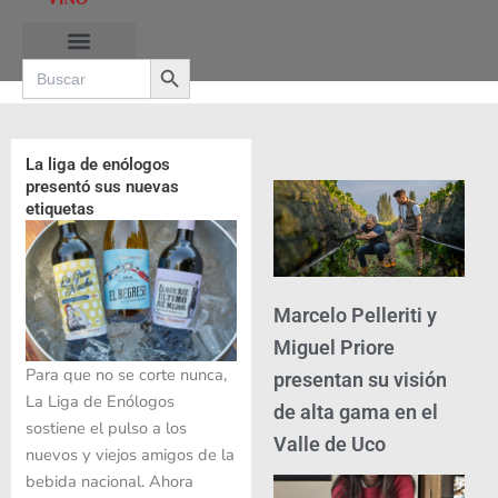
Ir
al
Search Button
contenido
Search
for:
La liga de enólogos
presentó sus nuevas
etiquetas
Marcelo Pelleriti y
Miguel Priore
Para que no se corte nunca,
presentan su visión
La Liga de Enólogos
de alta gama en el
sostiene el pulso a los
Valle de Uco
nuevos y viejos amigos de la
bebida nacional. Ahora