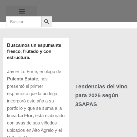
Ir
al
Search Button
contenido
Search
for:
RUTAS DE LAS BURBUJAS
Buscamos un espumante
fresco, frutado y con
estructura.
Javier Lo Forte, enólogo de
Pulenta Estate
, nos
Tendencias del vino
presentó el primer
espumoso que la bodega
para 2025 según
incorporó este año a su
3SAPAS
portfolio y que se suma a la
línea
La Flor
, está elaborado
con uvas de sus viñedos
ubicados en Alto Agrelo y el