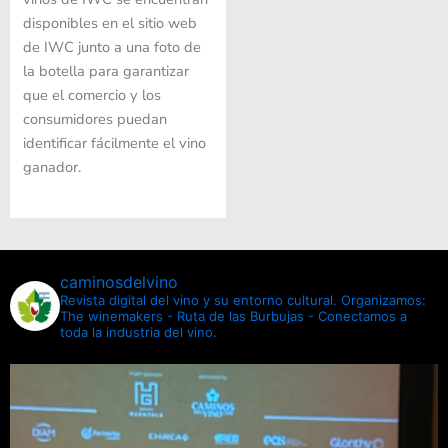
disponibles en el sitio web
de IWC junto a una foto de
la botella para garantizar
que el comercio y los
consumidores puedan
identificar fácilmente el vino
ganador.
caminosdelvino
Revista digital del vino y su entorno cultural.
Organizamos:
The winemakers - Ruta de las Burbujas - Conectamos a
toda la industria del vino.