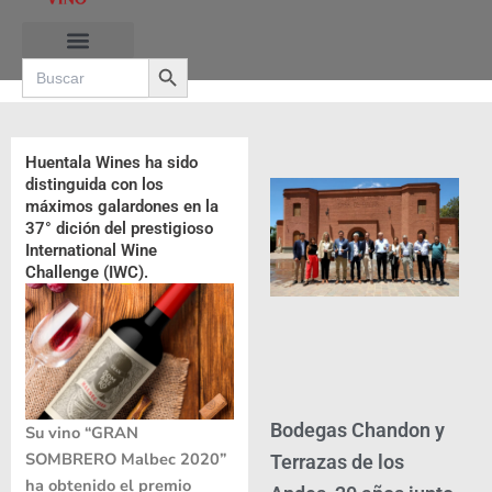
Ir
al
Search Button
contenido
Search
for:
RUTAS DE LAS BURBUJAS
Huentala Wines ha sido
distinguida con los
máximos galardones en la
37° dición del prestigioso
International Wine
Challenge (IWC).
Bodegas Chandon y
Su vino “GRAN
SOMBRERO Malbec 2020”
Terrazas de los
ha obtenido el premio