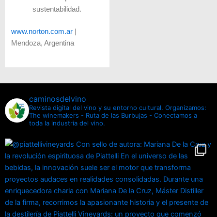
sustentabilidad.
www.norton.com.ar
|
Mendoza, Argentina
caminosdelvino
Revista digital del vino y su entorno cultural.
Organizamos:
The winemakers - Ruta de las Burbujas - Conectamos a
toda la industria del vino.