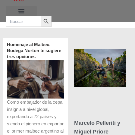
Ir
al
Search Button
contenido
Search
for:
RUTAS DE LAS BURBUJAS
Homenaje al Malbec:
Bodega Norton te sugiere
tres opciones
Como embajador de la cepa
insignia a nivel global,
exportando a 72 países y
Marcelo Pelleriti y
siendo el pionero en exportar
el primer malbec argentino al
Miguel Priore