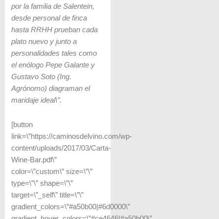
por la familia de Salentein,
desde personal de finca
hasta RRHH prueban cada
plato nuevo y junto a
personalidades tales como
el enólogo Pepe Galante y
Gustavo Soto (Ing.
Agrónomo) diagraman el
maridaje ideal\”.
[button
link=\”https://caminosdelvino.com/wp-
content/uploads/2017/03/Carta-
Wine-Bar.pdf\”
color=\”custom\” size=\”\”
type=\”\” shape=\”\”
target=\”_self\” title=\”\”
gradient_colors=\”#a50b00|#6d0000\”
gradient_hover_colors=\”#ce4646|#a50b00\”