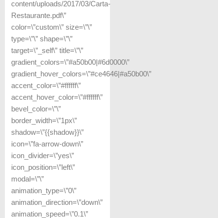
content/uploads/2017/03/Carta-
Restaurante.pdf\”
color=\”custom\” size=\”\”
type=\”\” shape=\”\”
target=\”_self\” title=\”\”
gradient_colors=\”#a50b00|#6d0000\”
gradient_hover_colors=\”#ce4646|#a50b00\”
accent_color=\”#ffffff\”
accent_hover_color=\”#ffffff\”
bevel_color=\”\”
border_width=\”1px\”
shadow=\”{{shadow}}\”
icon=\”fa-arrow-down\”
icon_divider=\”yes\”
icon_position=\”left\”
modal=\”\”
animation_type=\”0\”
animation_direction=\”down\”
animation_speed=\”0.1\”