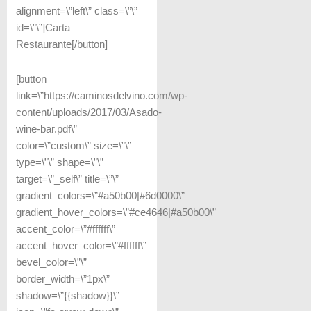
alignment=\”left\” class=\”\”
id=\”\”]Carta
Restaurante[/button]
[button
link=\”https://caminosdelvino.com/wp-
content/uploads/2017/03/Asado-
wine-bar.pdf\”
color=\”custom\” size=\”\”
type=\”\” shape=\”\”
target=\”_self\” title=\”\”
gradient_colors=\”#a50b00|#6d0000\”
gradient_hover_colors=\”#ce4646|#a50b00\”
accent_color=\”#ffffff\”
accent_hover_color=\”#ffffff\”
bevel_color=\”\”
border_width=\”1px\”
shadow=\”{{shadow}}\”