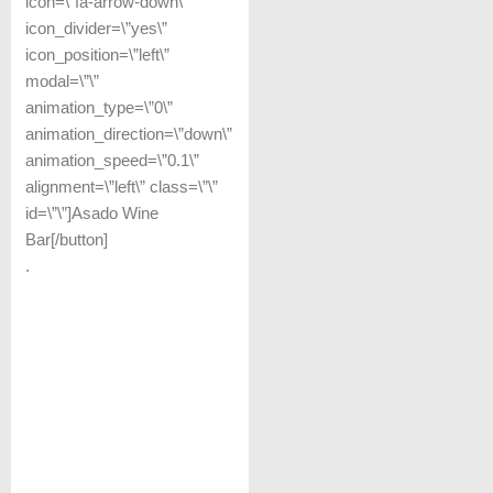
icon=\”fa-arrow-down\”
icon_divider=\”yes\”
icon_position=\”left\”
modal=\”\”
animation_type=\”0\”
animation_direction=\”down\”
animation_speed=\”0.1\”
alignment=\”left\” class=\”\”
id=\”\”]Asado Wine
Bar[/button]
.