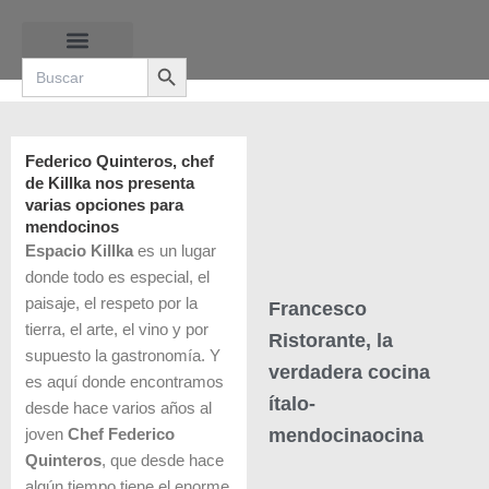
Ir
al
Search Button
contenido
Search
for:
RUTAS DE LAS BURBUJAS
Federico Quinteros, chef
de Killka nos presenta
varias opciones para
mendocinos
Espacio Killka
es un lugar
donde todo es especial, el
paisaje, el respeto por la
Francesco
tierra, el arte, el vino y por
Ristorante, la
supuesto la gastronomía. Y
verdadera cocina
es aquí donde encontramos
ítalo-
desde hace varios años al
mendocinaocina
joven
Chef Federico
Quinteros
, que desde hace
algún tiempo tiene el enorme