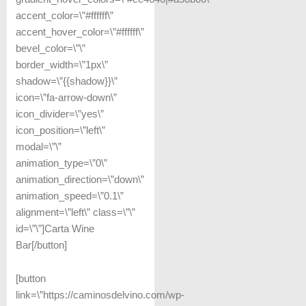
accent_color=\”#ffffff\”
accent_hover_color=\”#ffffff\”
bevel_color=\”\”
border_width=\”1px\”
shadow=\”{{shadow}}\”
icon=\”fa-arrow-down\”
icon_divider=\”yes\”
icon_position=\”left\”
modal=\”\”
animation_type=\”0\”
animation_direction=\”down\”
animation_speed=\”0.1\”
alignment=\”left\” class=\”\”
id=\”\”]Carta Wine
Bar[/button]
[button
link=\”https://caminosdelvino.com/wp-