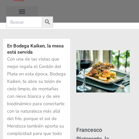
Ir
al
Search Button
contenido
Search
for:
RUTAS DE LAS BURBUJAS
En Bodega Kaiken, la mesa
está servida
Con una de las vistas que
mejor regala el Cordón del
Plata en esta época, Bodega
Kaiken, te abre su telón de
cielo limpio, de montañas
con nieve blanca y de aire
biodinámico para conectarte
con la naturaleza más allá
del frío, porque el sol de
Mendoza también aporta su
Francesco
complicidad para que todo
Ristorante, la