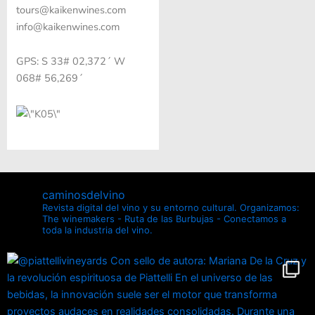
tours@kaikenwines.com
info@kaikenwines.com
GPS: S 33# 02,372´ W
068# 56,269´
caminosdelvino
Revista digital del vino y su entorno cultural.
Organizamos:
The winemakers - Ruta de las Burbujas - Conectamos a
toda la industria del vino.