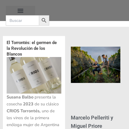
Ir
al
Search Button
contenido
Search
for:
RUTAS DE LAS BURBUJAS
El Torrontés: el germen de
la Revolución de los
Blancos
Susana Balbo
presenta la
cosecha
2023
de su clásico
CRIOS Torrontés,
uno de
Marcelo Pelleriti y
los vinos de la primera
enóloga mujer de Argentina
Miguel Priore