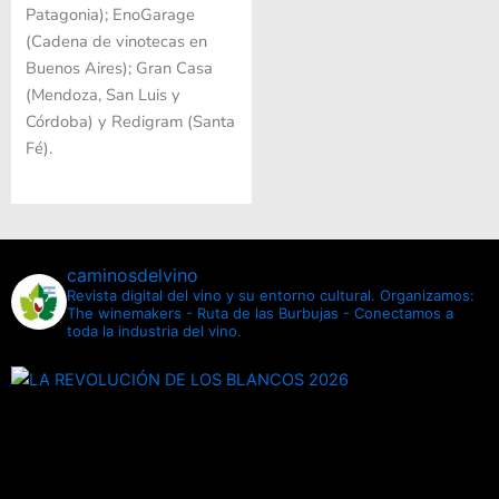
Patagonia); EnoGarage
(Cadena de vinotecas en
Buenos Aires); Gran Casa
(Mendoza, San Luis y
Córdoba) y Redigram (Santa
Fé).
caminosdelvino
Revista digital del vino y su entorno cultural.
Organizamos:
The winemakers - Ruta de las Burbujas - Conectamos a
toda la industria del vino.