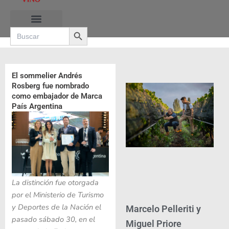
Ir
al
Search Button
contenido
Search
for:
RUTAS DE LAS BURBUJAS
El sommelier Andrés
Rosberg fue nombrado
como embajador de Marca
País Argentina
La distinción fue otorgada
por el Ministerio de Turismo
y Deportes de la Nación el
Marcelo Pelleriti y
pasado sábado 30, en el
Miguel Priore