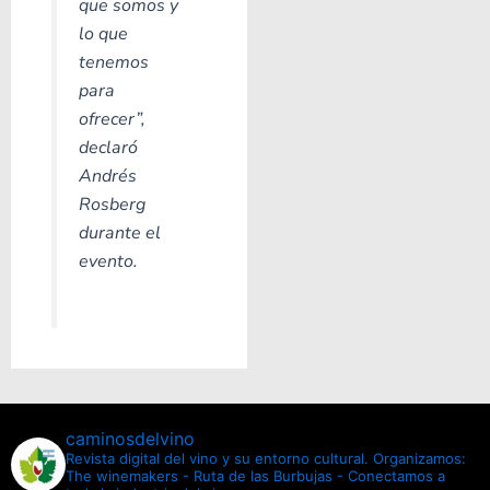
que somos y
lo que
tenemos
para
ofrecer”,
declaró
Andrés
Rosberg
durante el
evento.
caminosdelvino
Revista digital del vino y su entorno cultural.
Organizamos:
The winemakers - Ruta de las Burbujas - Conectamos a