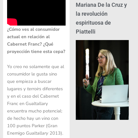
Mariana De la Cruz y
la revolución
espirituosa de
¿Cómo ves al consumidor
Piattelli
actual en relación al
Cabernet Franc? ¿Qué
proyección tiene esta cepa?
Yo creo no solamente que al
consumidor le gusta sino
que empieza a buscar
lugares y
terroirs
diferentes
y en el caso del Cabernet
Franc en Gualtallary
encuentra mucho potencial:
de hecho hay un vino con
100 puntos
Parker
(
Gran
Enemigo
Gualtallary
2013).