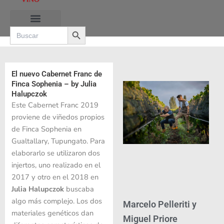
Ir
al
Search Button
contenido
Search
for:
RUTAS DE LAS BURBUJAS
El nuevo Cabernet Franc de
Finca Sophenia – by Julia
Halupczok
Este Cabernet Franc 2019
proviene de viñedos propios
de Finca Sophenia en
Gualtallary, Tupungato. Para
elaborarlo se utilizaron dos
injertos, uno realizado en el
2017 y otro en el 2018 en
Julia Halupczok
buscaba
algo más complejo. Los dos
Marcelo Pelleriti y
materiales genéticos dan
Miguel Priore