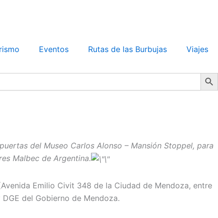
rismo
Eventos
Rutas de las Burbujas
Viajes
Search Bu
s puertas del Museo Carlos Alonso – Mansión Stoppel, para
ores Malbec de Argentina.
(Avenida Emilio Civit 348 de la Ciudad de Mendoza, entre
as y DGE del Gobierno de Mendoza.