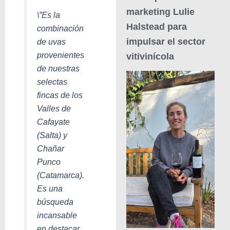
marketing Lulie
\”Es la
Halstead para
combinación
impulsar el sector
de uvas
provenientes
vitivinícola
de nuestras
selectas
fincas de los
Valles de
Cafayate
(Salta) y
Chañar
Punco
(Catamarca).
Es una
búsqueda
incansable
en destacar