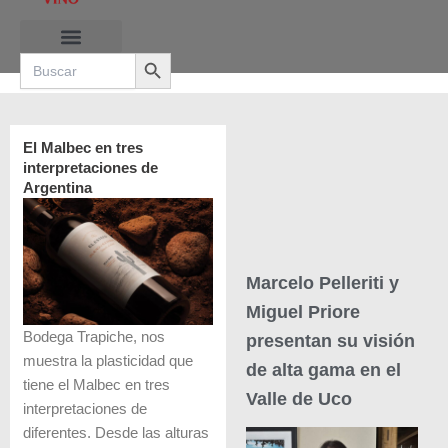
Ir
al
Search Button
contenido
Search
for:
RUTAS DE LAS BURBUJAS
El Malbec en tres
interpretaciones de
Argentina
Marcelo Pelleriti y
Miguel Priore
Bodega Trapiche, nos
presentan su visión
muestra la plasticidad que
de alta gama en el
tiene el Malbec en tres
Valle de Uco
interpretaciones de
diferentes. Desde las alturas