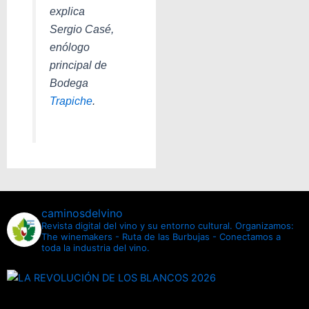
explica
Sergio Casé,
enólogo
principal de
Bodega
Trapiche
.
caminosdelvino
Revista digital del vino y su entorno cultural.
Organizamos:
The winemakers - Ruta de las Burbujas - Conectamos a
toda la industria del vino.