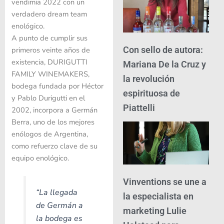
vendimia 2022 con un
verdadero dream team
enológico.
A punto de cumplir sus
Con sello de autora:
primeros veinte años de
existencia, DURIGUTTI
Mariana De la Cruz y
FAMILY WINEMAKERS,
la revolución
bodega fundada por Héctor
espirituosa de
y Pablo Durigutti en el
Piattelli
2002, incorpora a Germán
Berra, uno de los mejores
enólogos de Argentina,
como refuerzo clave de su
equipo enológico.
Vinventions se une a
“
La llegada
la especialista en
de Germán a
marketing Lulie
la bodega es