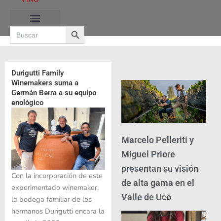
Ir
al
Search Button
contenido
Search
for:
Durigutti Family
Winemakers suma a
Germán Berra a su equipo
enológico
Marcelo Pelleriti y
Miguel Priore
presentan su visión
Con la incorporación de este
de alta gama en el
experimentado winemaker,
Valle de Uco
la bodega familiar de los
hermanos Durigutti encara la