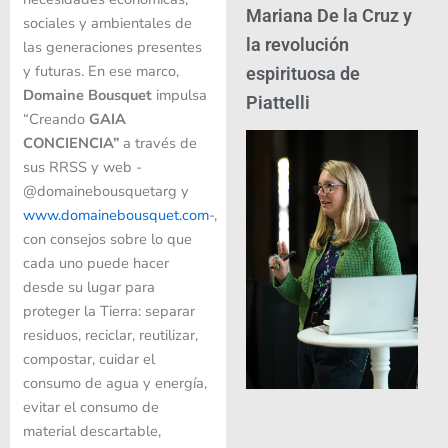
Mariana De la Cruz y
sociales y ambientales de
la revolución
las generaciones presentes
y futuras. En ese marco,
espirituosa de
Domaine Bousquet
impulsa
Piattelli
“Creando
GAIA
CONCIENCIA”
a través de
sus RRSS y web -
@domainebousquetarg y
www.domainebousquet.com
-,
con consejos sobre lo que
cada uno puede hacer
desde su lugar para
proteger la Tierra: separar
residuos, reciclar, reutilizar,
compostar, cuidar el
consumo de agua y energía,
evitar el consumo de
material descartable,