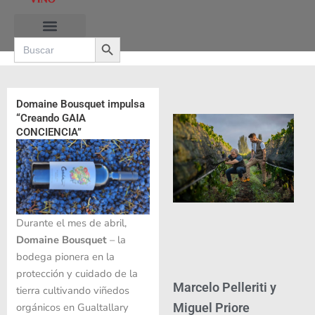
Ir
al
Search Button
contenido
Search
for:
RUTAS DE LAS BURBUJAS
Domaine Bousquet impulsa
“Creando GAIA
CONCIENCIA”
Durante el mes de abril,
Domaine Bousquet
– la
bodega pionera en la
protección y cuidado de la
Marcelo Pelleriti y
tierra cultivando viñedos
orgánicos en Gualtallary
Miguel Priore