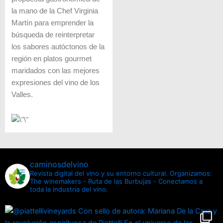
la mano de la Chef Virginia
Martín para emprender la
búsqueda de reinterpretar
los sabores autóctonos de la
región en platos gourmet
maridados con las mejores
expresiones del vino de los
Valles.
caminosdelvino
Revista digital del vino y su entorno cultural.
Organizamos:
The winemakers - Ruta de las Burbujas - Conectamos a
toda la industria del vino.