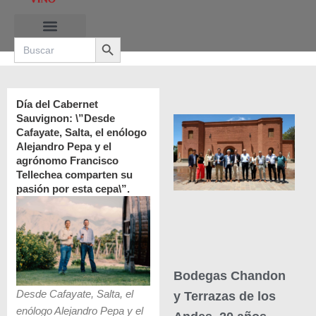
Ir
al
Search Button
contenido
Search
for:
RUTAS DE LAS BURBUJAS
Día del Cabernet
Sauvignon: \”Desde
Cafayate, Salta, el enólogo
Alejandro Pepa y el
agrónomo Francisco
Tellechea comparten su
pasión por esta cepa\”.
Bodegas Chandon
Desde Cafayate, Salta, el
y Terrazas de los
enólogo Alejandro Pepa y el