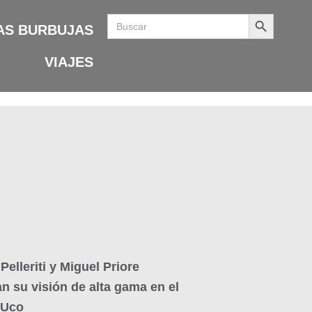
Search Button
Search
for:
AS BURBUJAS
VIAJES
Pelleriti y Miguel Priore
n su visión de alta gama en el
 Uco