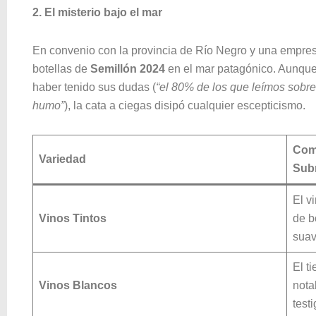
2. El misterio bajo el mar
En convenio con la provincia de Río Negro y una empres
botellas de
Semillón 2024
en el mar patagónico. Aunque 
haber tenido sus dudas (
“el 80% de los que leímos sob
humo”
), la cata a ciegas disipó cualquier escepticismo.
Comp
Variedad
Sub
El v
Vinos Tintos
de b
suav
El t
Vinos Blancos
nota
test