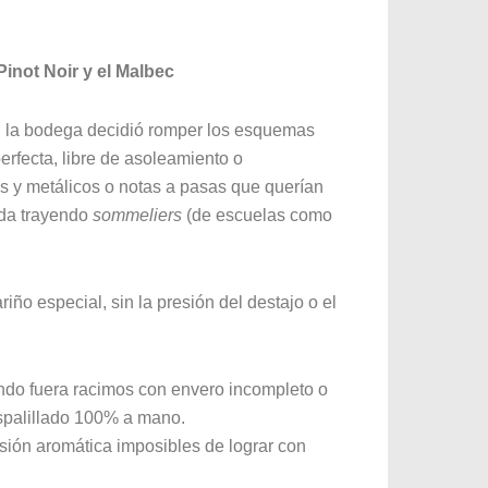
Pinot Noir y el Malbec
a, la bodega decidió romper los esquemas
rfecta, libre de asoleamiento o
s y metálicos o notas a pasas que querían
ada trayendo
sommeliers
(de escuelas como
iño especial, sin la presión del destajo o el
ando fuera racimos con envero incompleto o
despalillado 100% a mano.
ión aromática imposibles de lograr con