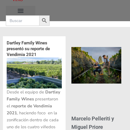
Ir
al
Search Button
contenido
Search
for:
RUTAS DE LAS BURBUJAS
Dartley Family Wines
presentó su reporte de
Vendimia 2021
Desde el equipo de
Dartley
Family Wines
presentaron
el
reporte de Vendimia
2021
, haciendo foco en la
Marcelo Pelleriti y
zonificación dentro de cada
uno de los cuatro viñedos
Miguel Priore