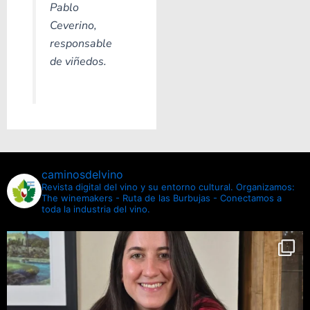
Pablo
Ceverino,
responsable
de viñedos.
caminosdelvino
Revista digital del vino y su entorno cultural.
Organizamos:
The winemakers - Ruta de las Burbujas - Conectamos a
toda la industria del vino.