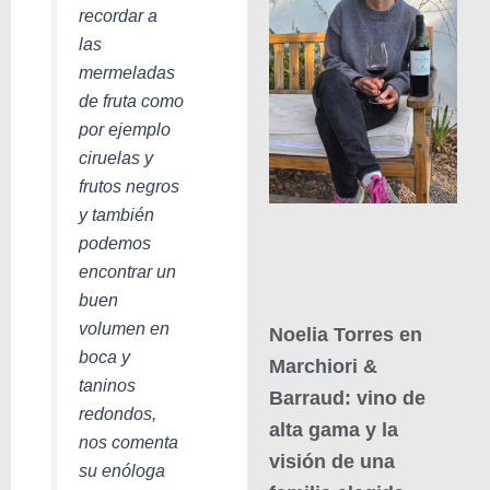
recordar a
las
mermeladas
de fruta como
por ejemplo
ciruelas y
frutos negros
y también
podemos
encontrar un
buen
volumen en
Noelia Torres en
boca y
Marchiori &
taninos
Barraud: vino de
redondos,
alta gama y la
nos comenta
visión de una
su enóloga