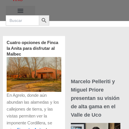
Ir
al
Search Button
contenido
Search
for:
RUTAS DE LAS BURBUJAS
Cuatro opciones de Finca
la Anita para disfrutar al
Malbec
Marcelo Pelleriti y
Miguel Priore
En Agrelo, donde aún
presentan su visión
abundan las alamedas y los
de alta gama en el
callejones de tierra, y las
Valle de Uco
vistas permiten ver la
imponente Cordillera, se