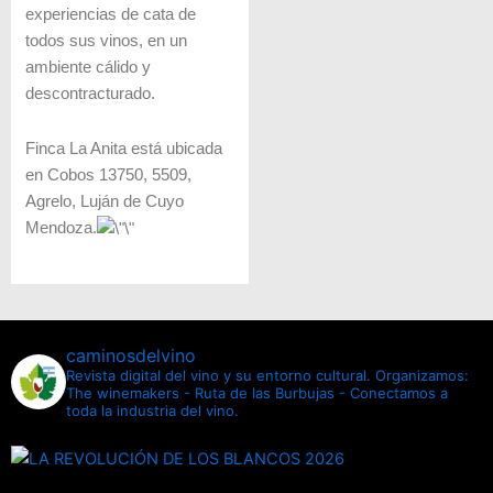
experiencias de cata de
todos sus vinos, en un
ambiente cálido y
descontracturado.
Finca La Anita está ubicada
en Cobos 13750, 5509,
Agrelo, Luján de Cuyo
Mendoza.
caminosdelvino
Revista digital del vino y su entorno cultural.
Organizamos:
The winemakers - Ruta de las Burbujas - Conectamos a
toda la industria del vino.