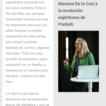
experiencia sensorial con
Mariana De la Cruz y
sus cinco sentidos. Para el
la revolución
día del Niño, por ejemplo,
espirituosa de
ConSentido
ofreció una caja
Piattelli
de elementos para que los
niños tuvieran su primer
experiencia en una cocina,
que incluía su primer
delantal de cocina y algunos
utensilios. Todo era muy
sencillo de preparar y para
compartir con su familia, y
atesorar en el corazón para
siempre”, explica Graciela
Hisa.
La chef es una eterna
defensora de los productos
típicos de Mendoza y eso se