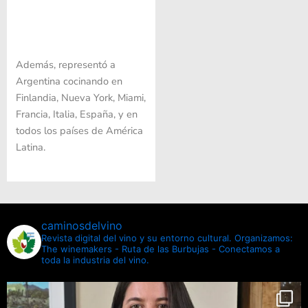
Además, representó a
Argentina cocinando en
Finlandia, Nueva York, Miami,
Francia, Italia, España, y en
todos los países de América
Latina.
caminosdelvino
Revista digital del vino y su entorno cultural.
Organizamos:
The winemakers - Ruta de las Burbujas - Conectamos a
toda la industria del vino.