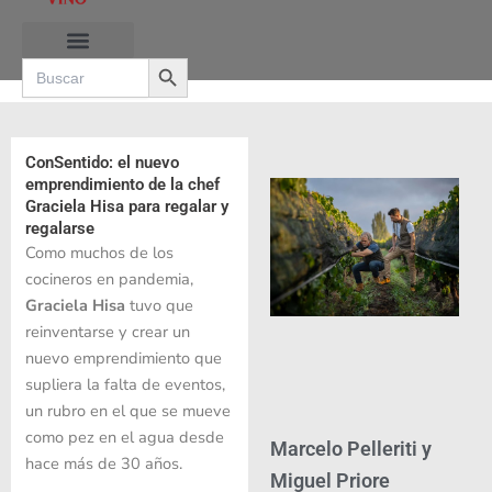
Ir
al
Search Button
contenido
Search
for:
RUTAS DE LAS BURBUJAS
ConSentido: el nuevo
emprendimiento de la chef
Graciela Hisa para regalar y
regalarse
Como muchos de los
cocineros en pandemia,
Graciela Hisa
tuvo que
reinventarse y crear un
nuevo emprendimiento que
supliera la falta de eventos,
un rubro en el que se mueve
como pez en el agua desde
Marcelo Pelleriti y
hace más de 30 años.
Miguel Priore