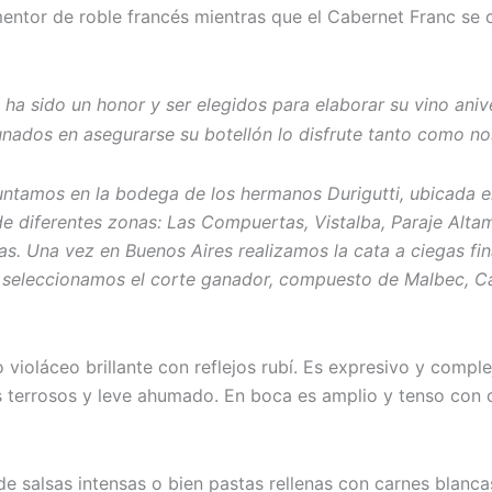
entor de roble francés mientras que el Cabernet Franc se 
a sido un honor y ser elegidos para elaborar su vino aniver
ados en asegurarse su botellón lo disfrute tanto como nos
 juntamos en la bodega de los hermanos Durigutti, ubicad
e diferentes zonas: Las Compuertas, Vistalba, Paraje Altam
stas. Una vez en Buenos Aires realizamos la cata a ciegas fi
te seleccionamos el corte ganador, compuesto de Malbec, C
 violáceo brillante con reflejos rubí. Es expresivo y comple
es terrosos y leve ahumado. En boca es amplio y tenso con 
de salsas intensas o bien pastas rellenas con carnes blanc