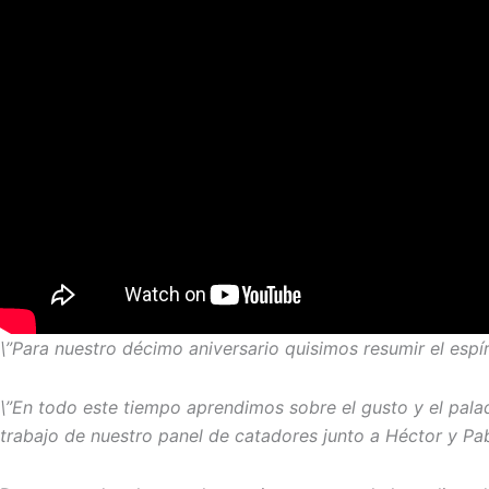
\”Para nuestro décimo aniversario quisimos resumir el espí
\”En todo este tiempo aprendimos sobre el gusto y el pal
trabajo de nuestro panel de catadores junto a Héctor y Pa