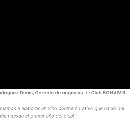
odríguez Denis, Gerente de negocios
de
Club BONVIVIR
.
animamos a elaborar un vino conmemorativo que nació del
an desde el primer año del club\”.