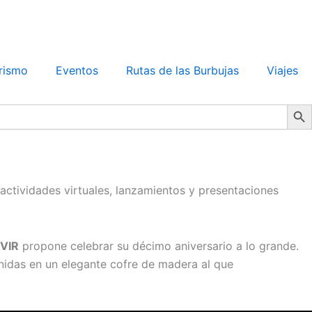
rismo
Eventos
Rutas de las Burbujas
Viajes
Search Bu
ctividades virtuales, lanzamientos y presentaciones
VIR
propone celebrar su décimo aniversario a lo grande.
nidas en un elegante cofre de madera al que