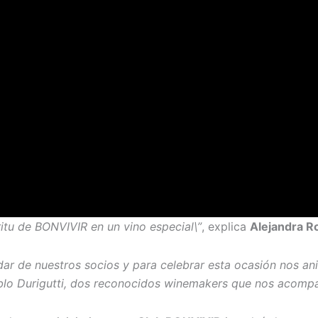
ritu de BONVIVIR en un vino especial\”
, explica
Alejandra R
adar de nuestros socios y para celebrar esta ocasión nos 
blo Durigutti, dos reconocidos winemakers que nos acompañ