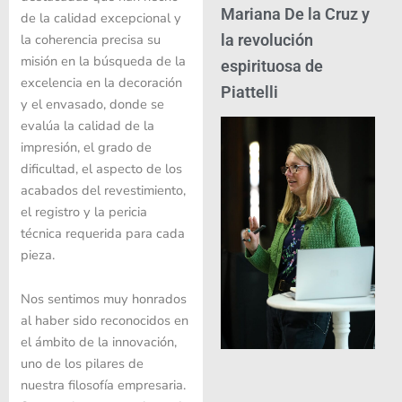
Mariana De la Cruz y
de la calidad excepcional y
la coherencia precisa su
la revolución
misión en la búsqueda de la
espirituosa de
excelencia en la decoración
Piattelli
y el envasado, donde se
evalúa la calidad de la
impresión, el grado de
dificultad, el aspecto de los
acabados del revestimiento,
el registro y la pericia
técnica requerida para cada
pieza.
Nos sentimos muy honrados
al haber sido reconocidos en
el ámbito de la innovación,
uno de los pilares de
nuestra filosofía empresaria.