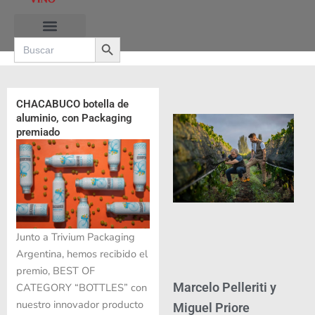
Ir
al
Search Button
contenido
Search
for:
RUTAS DE LAS BURBUJAS
CHACABUCO botella de
aluminio, con Packaging
premiado
Junto a Trivium Packaging
Argentina, hemos recibido el
premio, BEST OF
Marcelo Pelleriti y
CATEGORY “BOTTLES” con
nuestro innovador producto
Miguel Priore