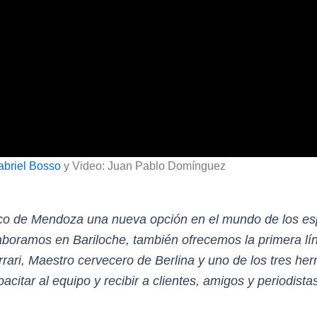
abriel Bosso
y Video: Juan Pablo Domínguez
co de Mendoza una nueva opción en el mundo de los esp
aboramos en Bariloche, también ofrecemos la primera líne
Ferrari, Maestro cervecero de Berlina y uno de los tres 
itar al equipo y recibir a clientes, amigos y periodistas