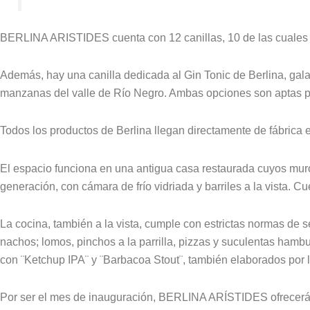
BERLINA ARISTIDES cuenta con 12 canillas, 10 de las cuales es
Además, hay una canilla dedicada al Gin Tonic de Berlina, gal
manzanas del valle de Río Negro. Ambas opciones son aptas p
Todos los productos de Berlina llegan directamente de fábrica e
El espacio funciona en una antigua casa restaurada cuyos muros
generación, con cámara de frío vidriada y barriles a la vista. C
La cocina, también a la vista, cumple con estrictas normas de
nachos; lomos, pinchos a la parrilla, pizzas y suculentas ham
con ¨Ketchup IPA¨ y ¨Barbacoa Stout¨, también elaborados por 
Por ser el mes de inauguración, BERLINA ARÍSTIDES ofrecerá u