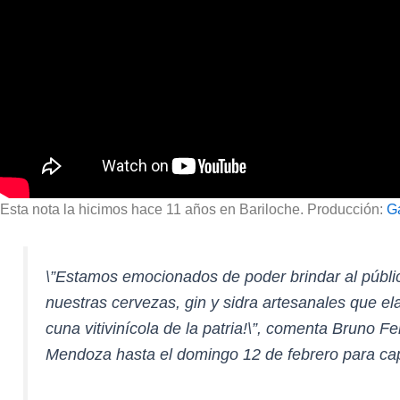
Esta nota la hicimos hace 11 años en Bariloche. Producción:
G
\”Estamos emocionados de poder brindar al públi
nuestras cervezas, gin y sidra artesanales que el
cuna vitivinícola de la patria!\”, comenta Bruno 
Mendoza hasta el domingo 12 de febrero para capac