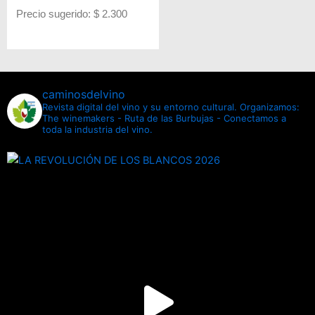
Precio sugerido: $ 2.300
caminosdelvino
Revista digital del vino y su entorno cultural.
Organizamos:
The winemakers - Ruta de las Burbujas - Conectamos a
toda la industria del vino.