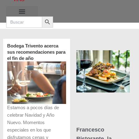
Ir
al
Search Button
contenido
Search
for:
RUTAS DE LAS BURBUJAS
Bodega Trivento acerca
sus recomendaciones para
el fin de año
Estamos a pocos días de
celebrar Navidad y Año
Nuevo. Momentos
Francesco
especiales en los que
disfrutamos cenas y
Ristorante, la