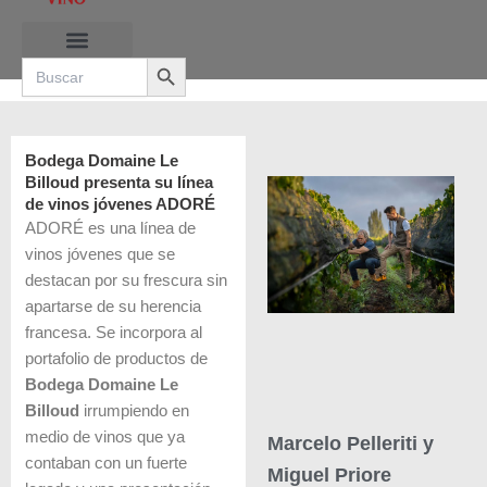
Ir
al
Search Button
contenido
Search
for:
RUTAS DE LAS BURBUJAS
Bodega Domaine Le
Billoud presenta su línea
de vinos jóvenes ADORÉ
ADORÉ es una línea de
vinos jóvenes que se
destacan por su frescura sin
apartarse de su herencia
francesa. Se incorpora al
portafolio de productos de
Bodega Domaine Le
Billoud
irrumpiendo en
medio de vinos que ya
Marcelo Pelleriti y
contaban con un fuerte
Miguel Priore