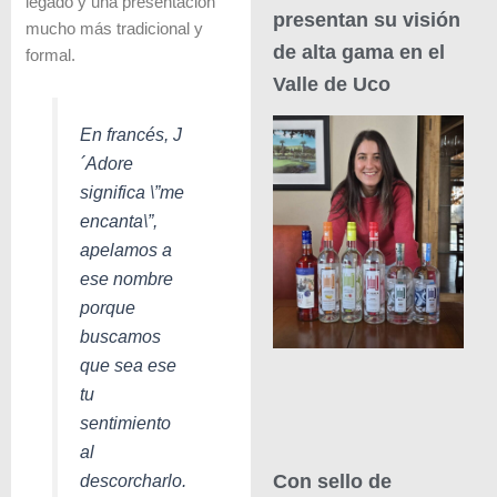
legado y una presentación
presentan su visión
mucho más tradicional y
de alta gama en el
formal.
Valle de Uco
En francés, J
´Adore
significa \”me
encanta\”,
apelamos a
ese nombre
porque
buscamos
que sea ese
tu
sentimiento
al
descorcharlo.
Con sello de