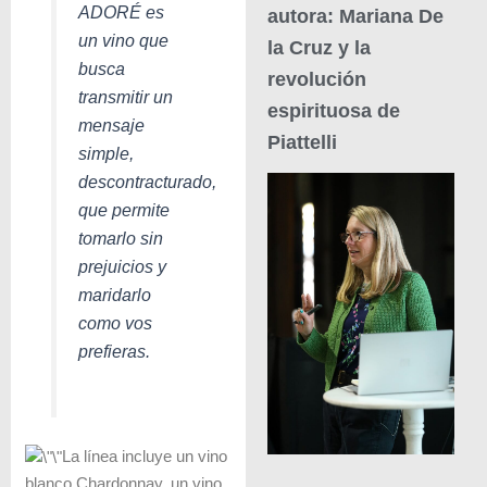
ADORÉ es
autora: Mariana De
un vino que
la Cruz y la
busca
revolución
transmitir un
espirituosa de
mensaje
Piattelli
simple,
descontracturado,
que permite
tomarlo sin
prejuicios y
maridarlo
como vos
prefieras.
La línea incluye un vino
blanco Chardonnay, un vino