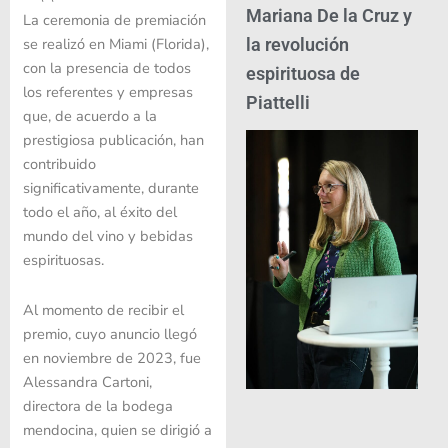
Mariana De la Cruz y
La ceremonia de premiación
se realizó en Miami (Florida),
la revolución
con la presencia de todos
espirituosa de
los referentes y empresas
Piattelli
que, de acuerdo a la
prestigiosa publicación, han
contribuido
significativamente, durante
todo el año, al éxito del
mundo del vino y bebidas
espirituosas.
Al momento de recibir el
premio, cuyo anuncio llegó
en noviembre de 2023, fue
Alessandra Cartoni,
directora de la bodega
mendocina, quien se dirigió a