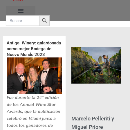
Ir
al
Search Button
contenido
Search
for:
RUTAS DE LAS BURBUJAS
Antigal Winery: galardonada
como mejor Bodega del
Nuevo Mundo 2023
Fue durante la 24° edición
de los Annual Wine Star
Awards, que la publicación
celebró en Miami junto a
Marcelo Pelleriti y
todos los ganadores de
Miguel Priore