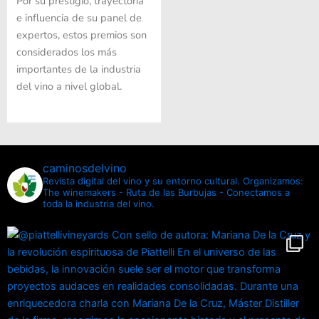
Por su prestigio, trayectoria
e influencia de su panel de
expertos, estos premios son
considerados los más
importantes de la industria
del vino a nivel global.
caminosdelvino
Revista digital del vino y su entorno cultural.
Organizamos:
The winemakers - Ruta de las Burbujas - Conectamos a
toda la industria del vino.