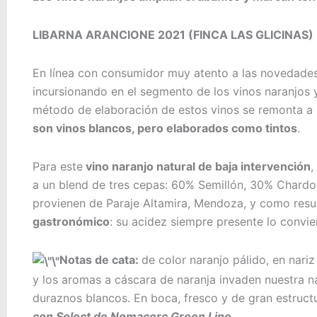
LIBARNA ARANCIONE 2021 (FINCA LAS GLICINAS)
En línea con consumidor muy atento a las novedade
incursionando en el segmento de los vinos naranjos 
método de elaboración de estos vinos se remonta a 
son vinos blancos, pero elaborados como tintos
.
Para este
vino naranjo natural de baja intervención
,
a un blend de tres cepas: 60% Semillón, 30% Chardo
provienen de Paraje Altamira, Mendoza, y como resu
gastronómico
: su acidez siempre presente lo convie
Notas de cata:
de color naranjo pálido, en nari
y los aromas a cáscara de naranja invaden nuestra n
duraznos blancos. En boca, fresco y de gran estruct
con Select de Nomacorc Green Line