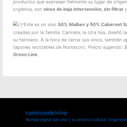
productos que expresen fielmente su lugar de origen
orgánica, son
vinos de baja intervención, sin filtrar
y
Este es un vino
50% Malbec y 50% Cabernet S
creadas por la familia: Carmela, la otra hija, diseñó l
su hermano. A la hora de cerrar sus vinos, también ap
tapones reciclables de Nomacorc.
Precio sugerido:
G
reen Line
caminosdelvino
Revista digital del vino y su entorno cultural.
Organizamo