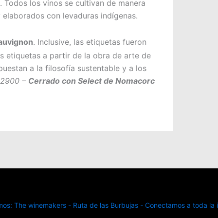
. Todos los vinos se cultivan de manera
 elaborados con levaduras indígenas.
auvignon
. Inclusive, las etiquetas fueron
as etiquetas a partir de la obra de arte de
uestan a la filosofía sustentable y a los
 $2900 –
Cerrado con Select de Nomacorc
s: The winemakers - Ruta de las Burbujas - Conectamos a toda la in