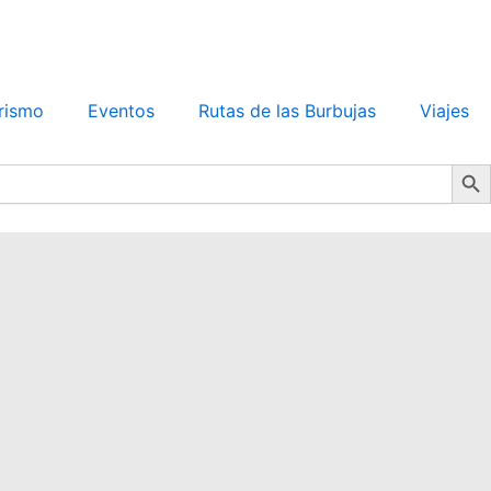
rismo
Eventos
Rutas de las Burbujas
Viajes
Search Bu