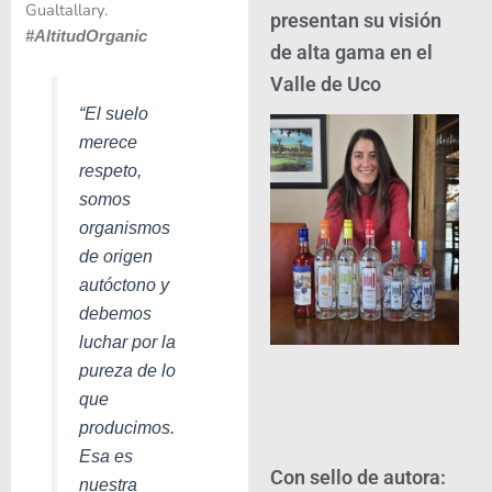
Gualtallary.
presentan su visión
#AltitudOrganic
de alta gama en el
Valle de Uco
“El suelo
merece
respeto,
somos
organismos
de origen
autóctono y
debemos
luchar por la
pureza de lo
que
producimos.
Esa es
Con sello de autora:
nuestra