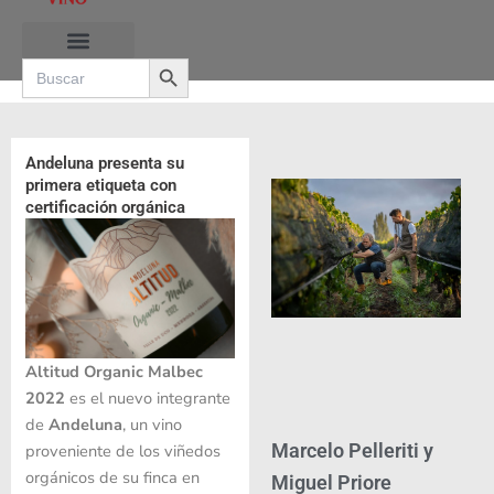
Ir
al
Search Button
contenido
Search
for:
RUTAS DE LAS BURBUJAS
Andeluna presenta su
primera etiqueta con
certificación orgánica
Altitud Organic Malbec
2022
es el nuevo integrante
de
Andeluna
, un vino
Marcelo Pelleriti y
proveniente de los viñedos
orgánicos de su finca en
Miguel Priore