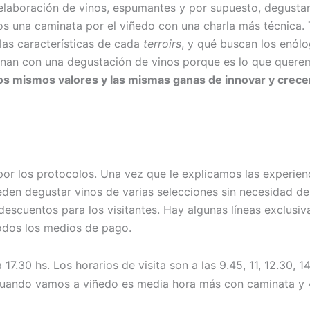
 elaboración de vinos, espumantes y por supuesto, degustar
mos una caminata por el viñedo con una charla más técnica.
as características de cada
terroirs
, y qué buscan los enól
erminan con una degustación de vinos porque es lo que quer
los mismos valores y las mismas ganas de innovar y crece
r los protocolos. Una vez que le explicamos las experienci
eden degustar vinos de varias selecciones sin necesidad d
cuentos para los visitantes. Hay algunas líneas exclusiva
odos los medios de pago.
30 hs. Los horarios de visita son a las 9.45, 11, 12.30, 14.
 Cuando vamos a viñedo es media hora más con caminata y 40