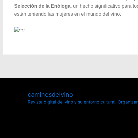
Selección de la Enóloga
, un hecho significativo para t
están teniendo las mujeres en el mundo del vino.
caminosdelvino
Revista digital del vino y su entorno cultural.
Organizamo