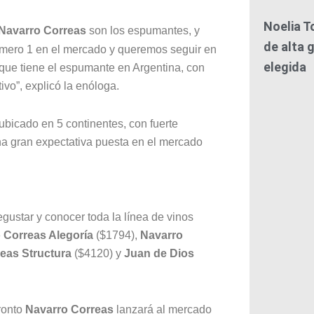
Noelia T
Navarro Correas
son los espumantes, y
de alta g
número 1 en el mercado y queremos seguir en
elegida
 que tiene el espumante en Argentina, con
tivo”, explicó la enóloga.
bicado en 5 continentes, con fuerte
na gran expectativa puesta en el mercado
ustar y conocer toda la línea de vinos
 Correas Alegoría
($1794),
Navarro
eas Structura
($4120) y
Juan de Dios
ronto
Navarro Correas
lanzará al mercado