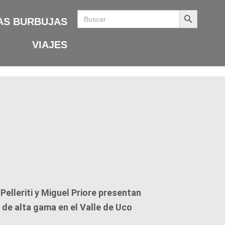
Search Button
Search
for:
AS BURBUJAS
VIAJES
Pelleriti y Miguel Priore presentan
n de alta gama en el Valle de Uco