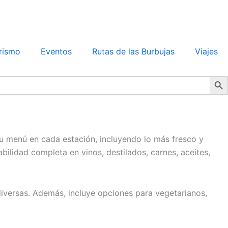
rismo
Eventos
Rutas de las Burbujas
Viajes
Search Bu
su menú en cada estación, incluyendo lo más fresco y
bilidad completa en vinos, destilados, carnes, aceites,
iversas. Además, incluye opciones para vegetarianos,