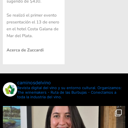
sugerido de $430.
Se realizó el primer evento
presentación el 13 de enero
en el hotel Costa Galana de
Mar del Plata.
Acerca de Zuccardi
caminosdelvino
Revista digital del vino y su entorno cultural.
Organizamos:
The winemakers - Ruta de las Burbujas - Conectamos a
toda la industria del vino.