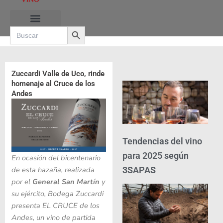
Ir
al
Search Button
contenido
Search
for:
Zuccardi Valle de Uco, rinde
homenaje al Cruce de los
Andes
Tendencias del vino
para 2025 según
En ocasión del bicentenario
3SAPAS
de esta hazaña, realizada
por el
General San Martín
y
su ejército, Bodega Zuccardi
presenta EL CRUCE de los
Andes, un vino de partida