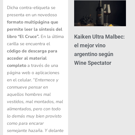
Dicha contra-etiqueta se
presenta en un novedoso
formato multipágina
que
permite leer la síntesis del
libro “El Cruce”.
En la última
Kaiken Ultra Malbec:
carilla se encuentra el
el mejor vino
código de descarga para
argentino según
acceder al material
Wine Spectator
completo
a través de una
página web o aplicaciones
en el celular. “
Enternece y
conmueve pensar en
aquellos hombres mal
vestidos, mal montados, mal
alimentados, pero con todo
lo demás muy bien provisto
como para encarar
semejante hazaña. Y delante