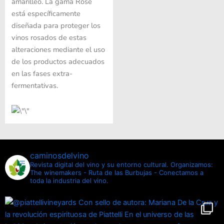
amarilleo. La gama Rosè ​​
está específicamente
diseñada para proteger los
vinos rosados ​​de estas
alteraciones mediante el uso
de los productos adecuados
en las fases extra-
fermentativas.
caminosdelvino
Revista digital del vino y su entorno cultural.
Organizamos:
The winemakers - Ruta de las Burbujas - Conectamos a
toda la industria del vino.