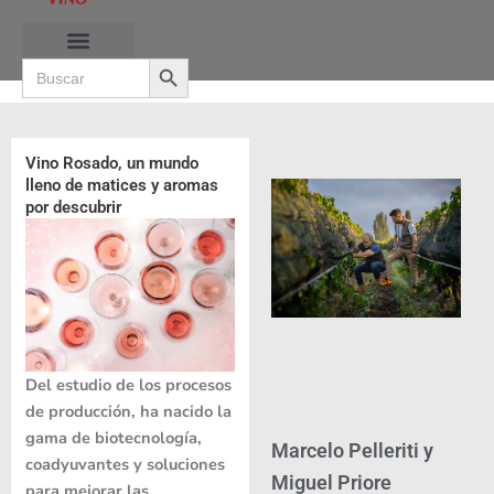
Ir
al
Search Button
contenido
Search
for:
RUTAS DE LAS BURBUJAS
Vino Rosado, un mundo
lleno de matices y aromas
por descubrir
Del estudio de los procesos
de producción, ha nacido la
gama de biotecnología,
Marcelo Pelleriti y
coadyuvantes y soluciones
Miguel Priore
para mejorar las