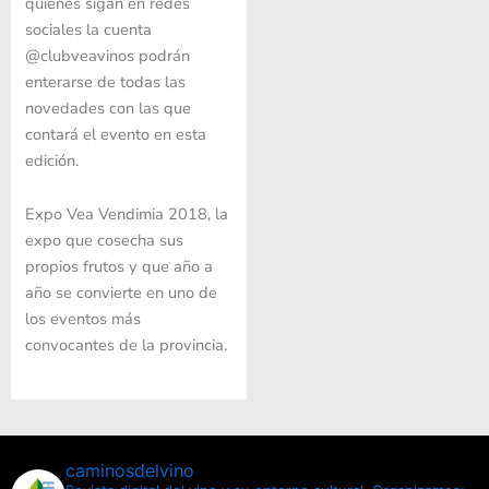
quienes sigan en redes
sociales la cuenta
@clubveavinos podrán
enterarse de todas las
novedades con las que
contará el evento en esta
edición.
Expo Vea Vendimia 2018, la
expo que cosecha sus
propios frutos y que año a
año se convierte en uno de
los eventos más
convocantes de la provincia.
caminosdelvino