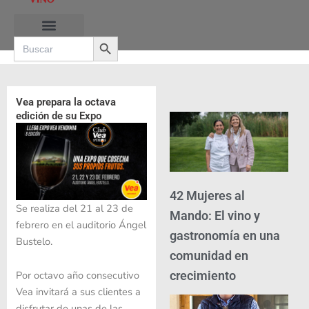
Ir
al
Search Button
contenido
Search
for:
Vea prepara la octava
edición de su Expo
42 Mujeres al
Se realiza del 21 al 23 de
Mando: El vino y
febrero en el auditorio Ángel
gastronomía en una
Bustelo.
comunidad en
crecimiento
Por octavo año consecutivo
Vea invitará a sus clientes a
disfrutar de unas de las