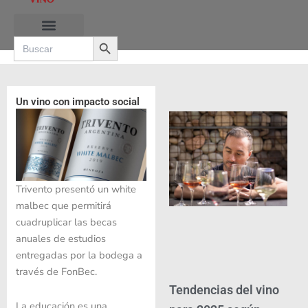
Ir
al
Search Button
contenido
Search
for:
RUTAS DE LAS BURBUJAS
Un vino con impacto social
Trivento presentó un white
malbec que permitirá
cuadruplicar las becas
anuales de estudios
entregadas por la bodega a
través de FonBec.
Tendencias del vino
La educación es una