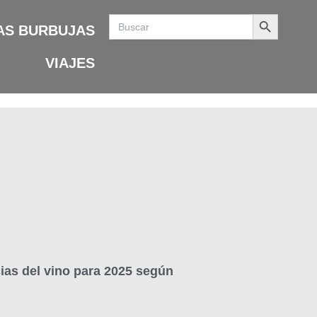
Search Button
Search
for:
AS BURBUJAS
VIAJES
ias del vino para 2025 según