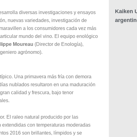
Kaiken U
sarrolla diversas investigaciones y ensayos
argenti
ón, nuevas variedades, investigación de
e maravillen a los consumidores cada vez más
articular mundo del vino. El equipo enológico
ilippe Moureau
(Director de Enología),
ngeniero agrónomo).
atípico. Una primavera más fría con demora
s días nublados resultaron en una maduración
ran calidad y frescura, bajo tenor
ales.
r. El raleo natural producido por las
ón extendidas con temperaturas moderadas
ntos 2016 son brillantes, límpidos y se