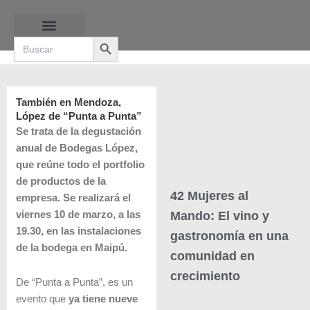
Ir
al
Search Button
contenido
Search
for:
RUTAS DE LAS BURBUJAS
También en Mendoza,
López de “Punta a Punta”
Se trata de la degustación
anual de Bodegas López,
que reúne todo el portfolio
de productos de la
42 Mujeres al
empresa. Se realizará el
Mando: El vino y
viernes 10 de marzo, a las
19.30, en las instalaciones
gastronomía en una
de la bodega en Maipú.
comunidad en
crecimiento
De “Punta a Punta”, es un
evento que
ya tiene nueve