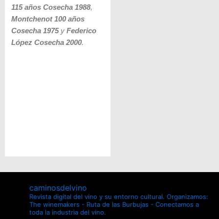
115 años Cosecha 1988
,
Montchenot 100 años
Cosecha 1975
y
Federico
López Cosecha 2000
.
caminosdelvino
Revista digital del vino y su entorno cultural.
Organizamos:
The winemakers - Ruta de las Burbujas - Conectamos a
toda la industria del vino.