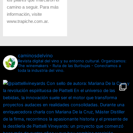
los pilares que marcaron el
camino a seguir. Para más
información, visite
www.trapiche.com.ar.
caminosdelvino
Revista digital del vino y su entorno cultural.
Organizamos:
The winemakers - Ruta de las Burbujas - Conectamos a
toda la industria del vino.