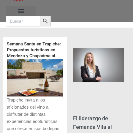
Ir
al
Search Button
contenido
Search
for:
RUTAS DE LAS BURBUJAS
Semana Santa en Trapiche:
Propuestas turísticas en
Mendoza y Chapadmalal
Trapiche invita a los
aficionados del vino a
disfrutar de distintas
El liderazgo de
experiencias ecoturísticas
Fernanda Vila al
que ofrece en sus bodegas.