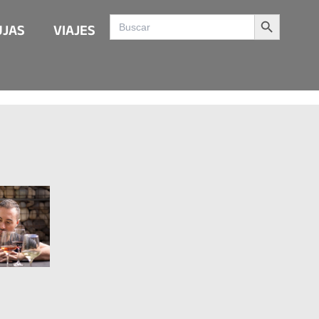
Search Button
Search
UJAS
VIAJES
for: