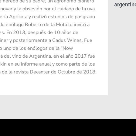
 heredó de su padre, un agrónomo pionero
argentin
novar y la obsesión por el cuidado de la uva.
ría Agrícola y realizó estudios de posgrado
ido enólogo Roberto de la Mota lo invitó a
es. En 2013, después de 10 años de
tiner y posteriormente a Cadus Wines. Fue
o uno de los enólogos de la “Now
a del vino de Argentina, en el año 2017 fue
in en su informe anual y como parte de los
de la revista Decanter de Octubre de 2018.