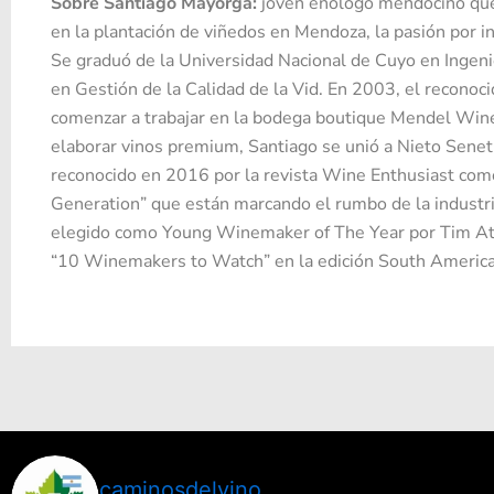
Sobre Santiago Mayorga:
joven enólogo mendocino que
en la plantación de viñedos en Mendoza, la pasión por in
Se graduó de la Universidad Nacional de Cuyo en Ingenie
en Gestión de la Calidad de la Vid. En 2003, el reconoc
comenzar a trabajar en la bodega boutique Mendel Win
elaborar vinos premium, Santiago se unió a Nieto Sene
reconocido en 2016 por la revista Wine Enthusiast com
Generation” que están marcando el rumbo de la industri
elegido como Young Winemaker of The Year por Tim Atk
“10 Winemakers to Watch” en la edición South America 
caminosdelvino