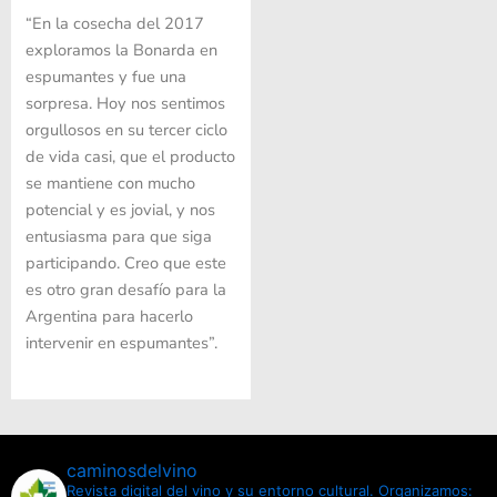
“En la cosecha del 2017
exploramos la Bonarda en
espumantes y fue una
sorpresa. Hoy nos sentimos
orgullosos en su tercer ciclo
de vida casi, que el producto
se mantiene con mucho
potencial y es jovial, y nos
entusiasma para que siga
participando. Creo que este
es otro gran desafío para la
Argentina para hacerlo
intervenir en espumantes”.
caminosdelvino
Revista digital del vino y su entorno cultural.
Organizamos: