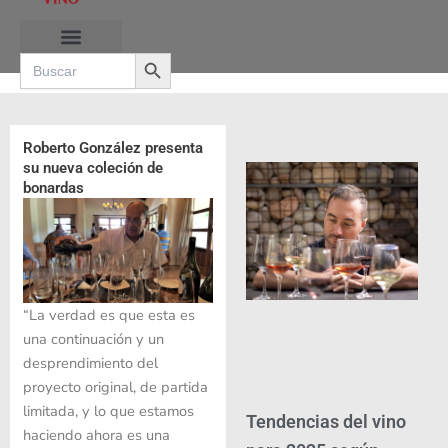
Ir
al
Search Button
contenido
Search
for:
RUTAS DE LAS BURBUJAS
Roberto González presenta
su nueva coleción de
bonardas
“La verdad es que esta es
una continuación y un
desprendimiento del
proyecto original, de partida
limitada, y lo que estamos
Tendencias del vino
haciendo ahora es una