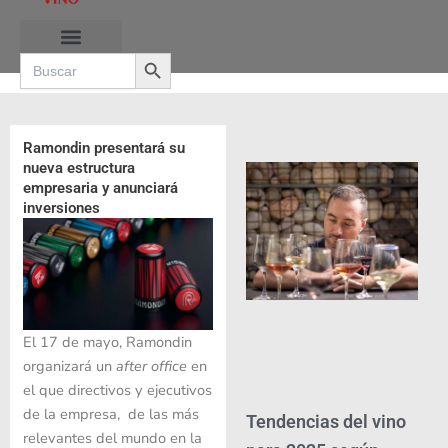
Ir
al
Search Button
contenido
Search
for:
RUTAS DE LAS BURBUJAS
Ramondin presentará su
nueva estructura
empresaria y anunciará
inversiones
El 17 de mayo, Ramondin
organizará un
after office
en
el que directivos y ejecutivos
de la empresa, de las más
Tendencias del vino
relevantes del mundo en la