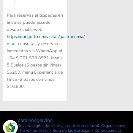
Para reservas anticipadas en
línea se puede acceder
desde el sitio web
https://durigutti.com/visitas/gastronomia/
o por consultas y reservas
inmediatas vía WhatsApp al
+54 9 261 598 8521. Menú
5 Suelos (5 pasos sin vinos)
$6200, menú Experiencia de
Finca (8 pasos con vinos)
$16.500.
caminosdelvino
Revista digital del vino y su entorno cultural.
Organizamos:
The winemakers - Ruta de las Burbujas - Conectamos a