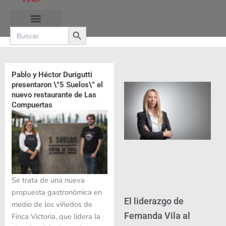
Ir
al
Search Button
contenido
Search
for:
RUTAS DE LAS BURBUJAS
Pablo y Héctor Durigutti
presentaron \”5 Suelos\” el
nuevo restaurante de Las
Compuertas
Se trata de una nueva
propuesta gastronómica en
El liderazgo de
medio de los viñedos de
Fernanda Vila al
Finca Victoria, que lidera la