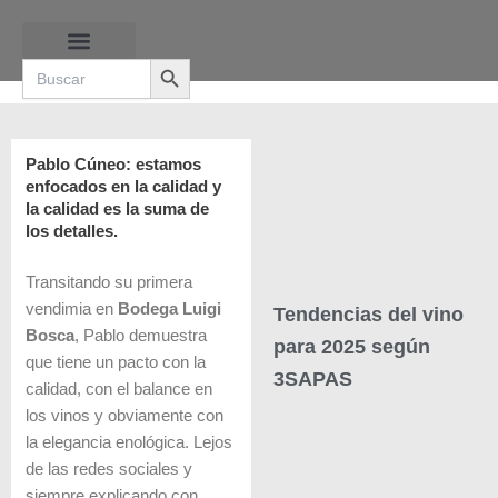
Ir
al
Search Button
contenido
Search
for:
RUTAS DE LAS BURBUJAS
Pablo Cúneo: estamos
enfocados en la calidad y
la calidad es la suma de
los detalles.
Transitando su primera
vendimia en
Bodega Luigi
Tendencias del vino
Bosca
, Pablo demuestra
para 2025 según
que tiene un pacto con la
3SAPAS
calidad, con el balance en
los vinos y obviamente con
la elegancia enológica. Lejos
de las redes sociales y
siempre explicando con