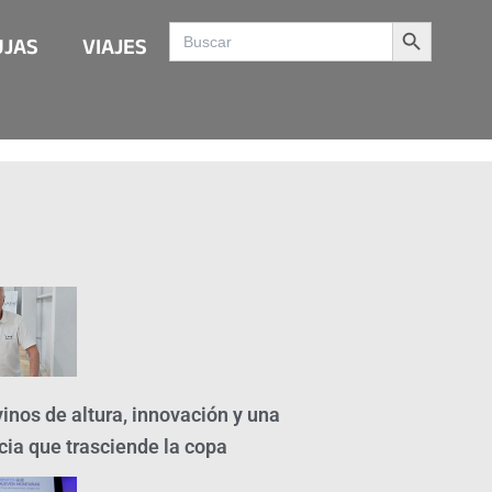
Search Button
Search
UJAS
VIAJES
for:
inos de altura, innovación y una
cia que trasciende la copa