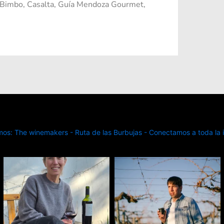
 Bimbo, Casalta, Guía Mendoza Gourmet,
s: The winemakers - Ruta de las Burbujas - Conectamos a toda la in