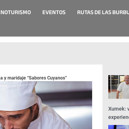
ENOTURISMO
EVENTOS
RUTAS DE LAS BURB
na y maridaje “Sabores Cuyanos”
Xumek: v
experien