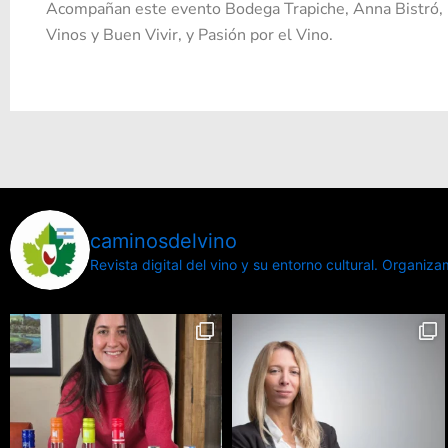
Acompañan este evento Bodega Trapiche, Anna Bistró,
Vinos y Buen Vivir, y Pasión por el Vino.
caminosdelvino
Revista digital del vino y su entorno cultural.
Organizamo