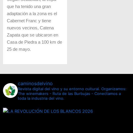
que ha tenido una gran
adaptación a la zona es el
Cabernet Franc y tiene
nuevos vecinos, Catena
Zapata que se ubicaron en
Casa de Piedra a 100 km de
25 de mayo.
caminosdelvino
Revista digital del vino y su entorno cultural.
Organizamos:
The winemakers - Ruta de las Burbujas - Conectamos a
toda la industria del vino.