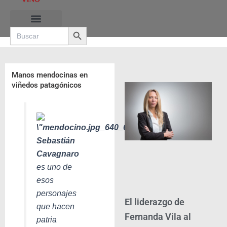
Ir
al
Search Button
contenido
Search
for:
RUTAS DE LAS BURBUJAS
Manos mendocinas en
viñedos patagónicos
Sebastián
Cavagnaro
es uno de
esos
personajes
El liderazgo de
que hacen
Fernanda Vila al
patria