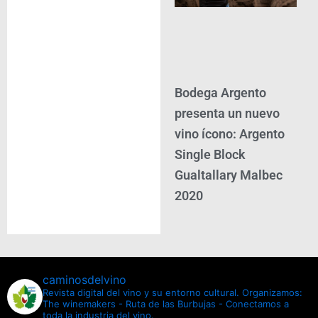
Bodega Argento
presenta un nuevo
vino ícono: Argento
Single Block
Gualtallary Malbec
2020
caminosdelvino
Revista digital del vino y su entorno cultural.
Organizamos:
The winemakers - Ruta de las Burbujas - Conectamos a
toda la industria del vino.