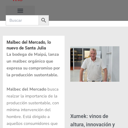
Ir
al
Search Button
contenido
Search
for:
RUTAS DE LAS BURBUJAS
Malbec del Mercado, lo
nuevo de Santa Julia
La bodega de Maipú, lanza
un malbec orgánico que
expresa su compromiso por
la producción sustentable.
Malbec del Mercado
busca
realzar la importancia de la
producción sustentable, con
mínima intervención del
Xumek: vinos de
hombre. Está dirigido a
aquellos consumidores que
altura, innovación y