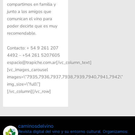
compartimos en familia y
junto a los amigos que
comunican el vino para
poder decirte que es muy
recomendable.
Contacto: + 54 9 261 207
4492 – +54 261 5207605
espacio@trapiche.com.ar[/vc_column_text]
[vc_images_carousel
images=\”7935,7936,7937,7938,7939,7940,7941,7942\”
img_size=\”full\”]
[/vc_column][/vc_row]
caminosdelvino
Revista digital del vino y su entorno cultural.
Organizamos: