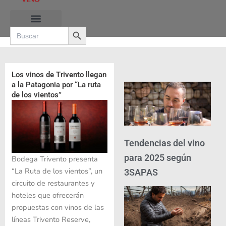
Ir
al
Search Button
contenido
Search
for:
Los vinos de Trivento llegan
a la Patagonia por “La ruta
de los vientos”
Tendencias del vino
para 2025 según
Bodega Trivento presenta
“La Ruta de los vientos”, un
3SAPAS
circuito de restaurantes y
hoteles que ofrecerán
propuestas con vinos de las
líneas Trivento Reserve,