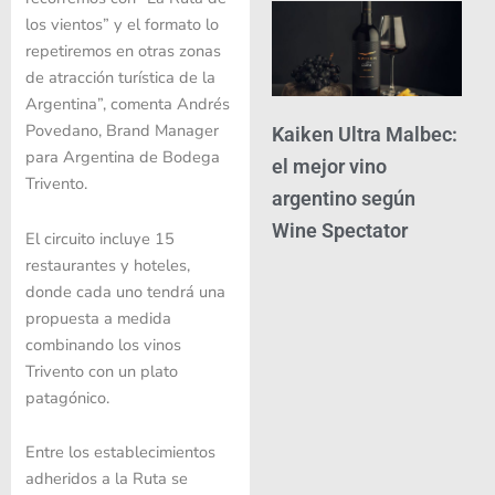
los vientos” y el formato lo
repetiremos en otras zonas
de atracción turística de la
Argentina”, comenta Andrés
Povedano, Brand Manager
Kaiken Ultra Malbec:
para Argentina de Bodega
el mejor vino
Trivento.
argentino según
Wine Spectator
El circuito incluye 15
restaurantes y hoteles,
donde cada uno tendrá una
propuesta a medida
combinando los vinos
Trivento con un plato
patagónico.
Entre los establecimientos
adheridos a la Ruta se