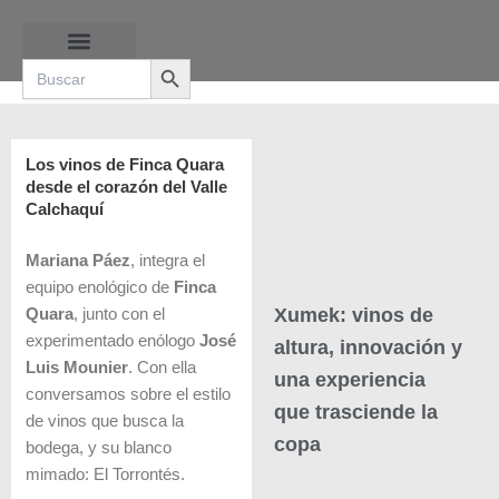
Ir
al
Search Button
contenido
Search
for:
RUTAS DE LAS BURBUJAS
Los vinos de Finca Quara
desde el corazón del Valle
Calchaquí
Mariana Páez
, integra el
equipo enológico de
Finca
Xumek: vinos de
Quara
, junto con el
experimentado enólogo
José
altura, innovación y
Luis Mounier
. Con ella
una experiencia
conversamos sobre el estilo
que trasciende la
de vinos que busca la
copa
bodega, y su blanco
mimado: El Torrontés.