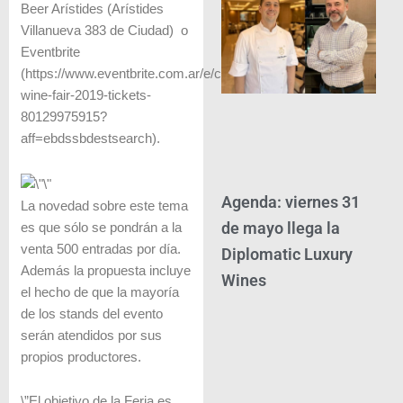
Beer Arístides (Arístides
Villanueva 383 de Ciudad) o
Eventbrite
(https://www.eventbrite.com.ar/e/chachingo-
wine-fair-2019-tickets-
80129975915?
aff=ebdssbdestsearch).
Agenda: viernes 31
La novedad sobre este tema
de mayo llega la
es que sólo se pondrán a la
venta 500 entradas por día.
Diplomatic Luxury
Además la propuesta incluye
Wines
el hecho de que la mayoría
de los stands del evento
serán atendidos por sus
propios productores.
\”El objetivo de la Feria es