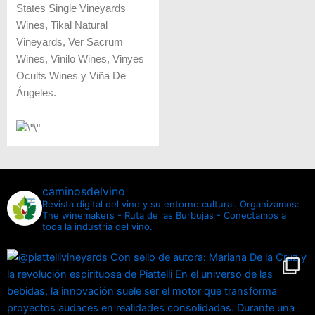
States Single Vineyards
Wines, Tikal Natural
Vineyards, Ver Sacrum
Wines, Vinilo Wines, Vinyes
Ocults Wines y Viña De
Ángeles.
caminosdelvino
Revista digital del vino y su entorno cultural.
Organizamos:
The winemakers - Ruta de las Burbujas - Conectamos a
toda la industria del vino.