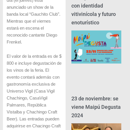
día (el jueves) está
con identidad
anunciado un show de la
vitivinícola y futuro
banda local “Gauchito Club”.
Mientras que el viernes
enoturístico
estará en escena el
reconocido cantante Diego
Frenkel.
El valor de la entrada es de $
800 e incluye degustación de
los vinos de la feria. El
evento contará además con
gastronomía exclusiva de
Universo Vigil (Casa Vigil
23 de noviembre: se
Chachingo, CasaVigil
Palmares, República
viene Maipú Degusta
Vistalba y Chachingo Craft
2024
Beer). Las entradas pueden
adquirirse en Chacingo Craft