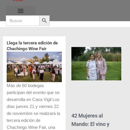
Ir
al
Search Button
contenido
Search
for:
RUTAS DE LAS BURBUJAS
Llega la tercera edición de
Chachingo Wine Fair
Más de 60 bodegas
participan del evento que se
desarrolla en Casa Vigil Los
días jueves 21 y viernes 22
de noviembre se realizará la
42 Mujeres al
tercera edición de
Mando: El vino y
Chachingo Wine Fair, una