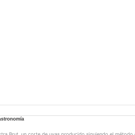
gastronomía
a Brut, un corte de uvas producido siguiendo el método c