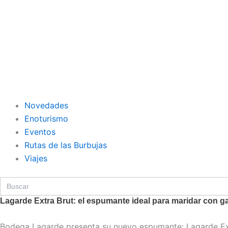
Novedades
Enoturismo
Eventos
Rutas de las Burbujas
Viajes
Search
for:
Lagarde Extra Brut: el espumante ideal para maridar con 
Bodega Lagarde presenta su nuevo espumante: Lagarde Extr