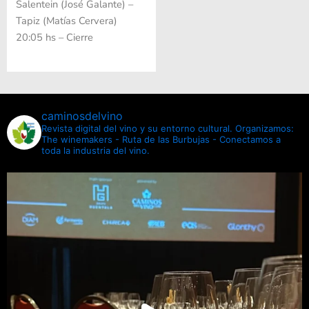
Salentein (José Galante) –
Tapiz (Matías Cervera)
20:05 hs – Cierre
caminosdelvino
Revista digital del vino y su entorno cultural.
Organizamos:
The winemakers - Ruta de las Burbujas - Conectamos a
toda la industria del vino.