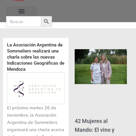
Ir
al
Search Button
contenido
Search
for:
RUTAS DE LAS BURBUJAS
La Asociación Argentina de
Sommeliers realizará una
charla sobre las nuevas
Indicaciones Geográficas de
Mendoza
El próximo martes 26 de
noviembre, la Asociación
42 Mujeres al
Argentina de Sommeliers
Mando: El vino y
organizará una charla acerca